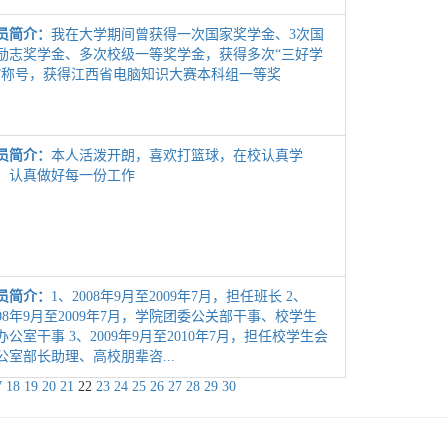
员简介：
我在大学期间曾获得一次国家奖学金、3次国
励志奖学金、多次校级一等奖学金，获得多次“三好学
”称号，获得江西省电脑知识大赛本科组一等奖
员简介：
本人活泼开朗，喜欢打篮球，在校认真学
，认真做好每一份工作
员简介：
1、2008年9月至2009年7月，担任班长 2、
008年9月至2009年7月，学院团委公关部干事、校学生
办公室干事 3、2009年9月至2010年7月，担任校学生会
公室部长助理、高校朋辈咨...
7
18
19
20
21
22
23
24
25
26
27
28
29
30