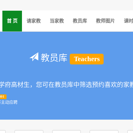
(current)
首 页
请家教
当家教
教员库
教师图片
课
教员库
Teachers
府高材生，您可在教员库中筛选预约喜欢的家
401
将主动应聘