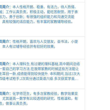
员简介：
本人性格开朗、稳重、有活力，待人热情、
诚；工作认真负责，积极主动，能吃苦耐劳，用于承
压力，勇于创新；有很强的组织能力和沟通交流能
，具有较强的适应能力，有丰富的家教辅导经验。
员简介：
性格开朗，喜欢与人交朋友，会书法，小提
，本人有过辅导经验并有较好的效果。
员简介：
本人理科生,有过硬的理科基础,高中期间总结
一套自己的学习方法,在我带家教的时候这些方法能让
生耳目一新,成绩能得到较快提升. 本科期间,当过2次大
四级考试枪手,2次高分通过英语六级.多次获奖学金,...
员简介：
化学师范生，有多次家教经验，教学效果显
，尤其是高一数学有比较透彻的研究，性格温和，有
性，做事认真负责。