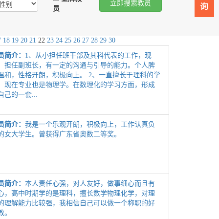
员
7
18
19
20
21
22
23
24
25
26
27
28
29
30
员简介：
1、从小担任班干部及其科代表的工作，现
，担任副班长，有一定的沟通与引导的能力。个人脾
温和，性格开朗，积极向上。 2、一直擅长于理科的学
，现在专业也是物理学。在数理化的学习方面，形成
自己的一套...
员简介：
我是一个乐观开朗，积极向上，工作认真负
的女大学生。曾获得广东省奥数二等奖。
员简介：
本人责任心强，对人友好，做事细心而且有
心，高中时期学的是理科，擅长数学物理化学，对理
的理解能力比较强，我相信自己可以做一个称职的好
教。