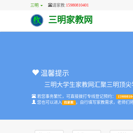
三明
请家教:
15980810401
三明家教网
温馨提示
三明大学生家教网汇聚三明顶尖学
若您事务繁忙，可直接拨打专线登记预约：
15980810
您也可以进入
，自行填写家教需求，老师们
找家教