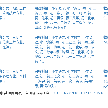
息：
女，福建工程
可授科目：
小学数学, 小学英语, 初一初二
教
计算机技术专业，
英语, 初一初二数学, 初一初二物理, 初一
家
读 。
初二化学, 初三英语, 初三数学, 初三化学,
生
初中历史, 高一高二数学, 高三数学, 英语
四级, 计算机基本操作 。
息：
男，三明学
可授科目：
小学语文, 小学数学, 小学英
教
子信息工程专业，
语, 小学奥数, 初一初二语文, 初一初二数
习
二在读 。
学, 初一初二物理, 初一初二化学, 初三语
文, 初三数学, 初三物理, 初三化学, 初中
奥数, 高一高二数学, 高一高二物理, 高三
数学 。
息：
女，三明学
可授科目：
小学语文, 小学数学, 小学英
教
用心理专业，本科
语, 初一初二语文, 初一初二英语, 初一初
2
读 。
二数学, 初三英语, 高一高二英语, 英语四
会
级, 英语六级 。
办
息 共
70
页 每页
10
条,顶部显示30条
1
2
3
4
5
6
7
8
9
10
11
12
13
14
15
16
1