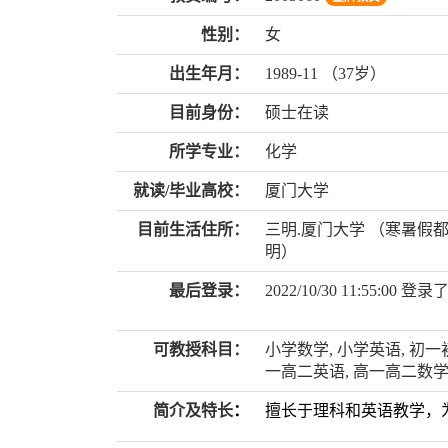
性别：
女
出生年月：
1989-11 （37岁）
目前身份：
硕士在读
所学专业：
化学
就读/毕业高校：
厦门大学
目前生活住所：
三明.厦门大学 （寒暑假
明）
最后登录：
2022/10/30 11:55:00 登录
可教授科目：
小学数学, 小学英语, 初一
一高二英语, 高一高二数学
简介及特长
：
擅长于理科和英语教学，