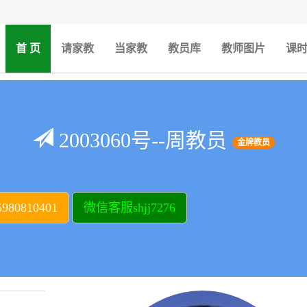
(current)
首 页
请家教
当家教
教员库
教师图片
课
2003060号--周教员
金牌教员
80810401
微信客服shjj7276