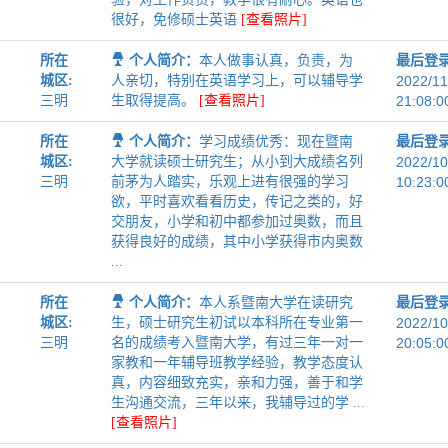
很好，免修硕士英语
[查看照片]
所在
个人简介：
本人做事认真，负责，为
最后登
城区:
人亲切，特别在英语学习上，可以辅导学
2022/11
三明
生取得提高。
[查看照片]
21:08:0
所在
个人简介：
学习成绩优秀：现在暨南
最后登
城区:
大学就读硕士研究生；从小到大成绩名列
2022/10
三明
前茅为人踏实，乐观上进有很强的学习
10:23:0
欲，平时喜欢看看历史，传记之类的，好
交朋友，小学和初中都参加过奥数，而且
获得良好的成绩，其中小学获得市内奥数
...
所在
个人简介：
本人系暨南大学在读研究
最后登
城区:
生，硕士研究生初试以本科所在专业第一
2022/10
三明
名的成绩考入暨南大学，有过三年一对一
20:05:0
家教和一年辅导班教学经验，教学态度认
真，内容细致充实，亲和力强，善于和学
生沟通交流，三年以来，我辅导过的学 ...
[查看照片]