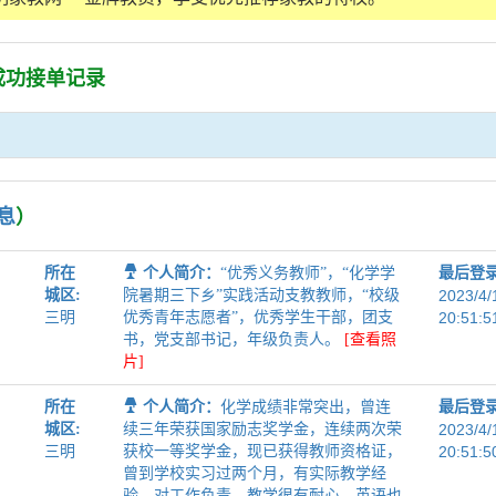
的成功接单记录
息
）
所在
个人简介：
“优秀义务教师”，“化学学
最后登
城区:
院暑期三下乡”实践活动支教教师，“校级
2023/4/
三明
优秀青年志愿者”，优秀学生干部，团支
20:51:5
书，党支部书记，年级负责人。
[查看照
片]
所在
个人简介：
化学成绩非常突出，曾连
最后登
城区:
续三年荣获国家励志奖学金，连续两次荣
2023/4/
三明
获校一等奖学金，现已获得教师资格证，
20:51:5
曾到学校实习过两个月，有实际教学经
验，对工作负责，教学很有耐心。英语也