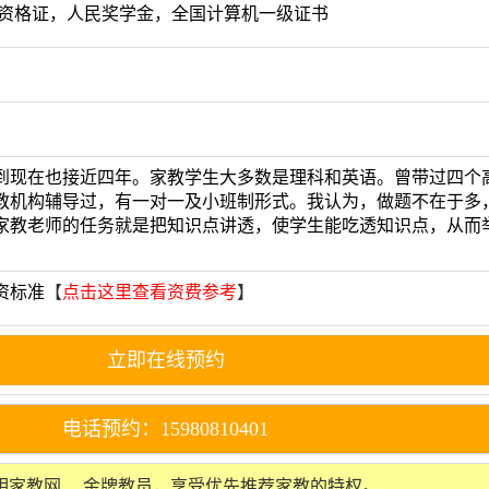
师资格证，人民奖学金，全国计算机一级证书
到现在也接近四年。家教学生大多数是理科和英语。曾带过四个
教机构辅导过，有一对一及小班制形式。我认为，做题不在于多
家教老师的任务就是把知识点讲透，使学生能吃透知识点，从而
资标准
【
点击这里查看资费参考
】
立即在线预约
电话预约：15980810401
三明家教网
金牌教员
，享受优先推荐家教的特权。