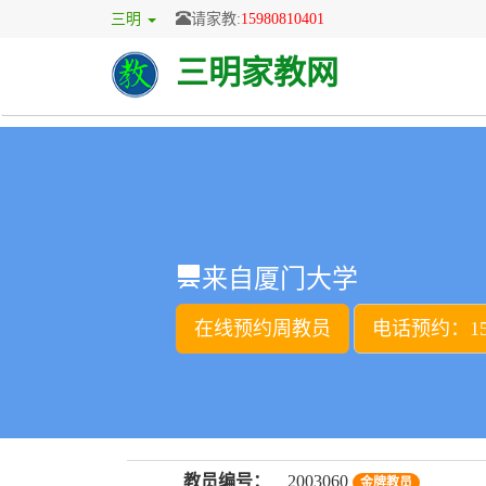
三明
请家教:
15980810401
三明家教网
来自厦门大学
在线预约周教员
电话预约：159
教员编号：
2003060
金牌教员